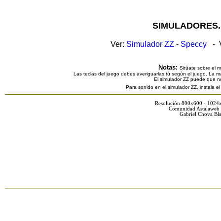
SIMULADORES.
Ver:
Simulador ZZ
-
Speccy
- V
Notas:
Sitúate sobre el 
Las teclas del juego debes averiguarlas tú según el juego. La ma
El simulador ZZ puede que n
Para sonido en el simulador ZZ, instala e
Resolución 800x600 - 1024
Comunidad Astalaweb 
Gabriel Chova Bla