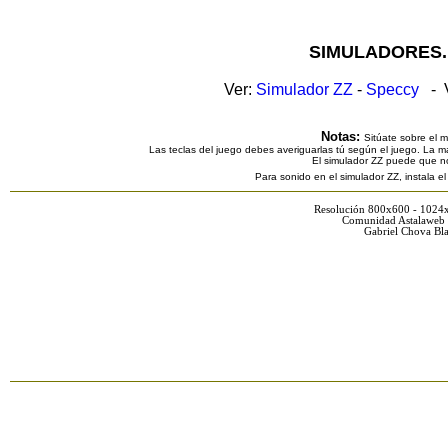
SIMULADORES.
Ver:
Simulador ZZ
-
Speccy
- V
Notas:
Sitúate sobre el 
Las teclas del juego debes averiguarlas tú según el juego. La ma
El simulador ZZ puede que n
Para sonido en el simulador ZZ, instala e
Resolución 800x600 - 1024
Comunidad Astalaweb 
Gabriel Chova Bla