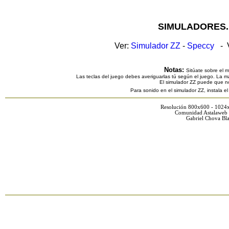
SIMULADORES.
Ver:
Simulador ZZ
-
Speccy
- V
Notas:
Sitúate sobre el 
Las teclas del juego debes averiguarlas tú según el juego. La ma
El simulador ZZ puede que n
Para sonido en el simulador ZZ, instala e
Resolución 800x600 - 1024
Comunidad Astalaweb 
Gabriel Chova Bla