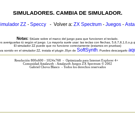
SIMULADORES. CAMBIA DE SIMULADOR.
imulador ZZ
-
Speccy
- Volver a:
ZX Spectrum
-
Juegos
-
Ast
Notas:
Sitúate sobre el marco del juego para que funcionen el teclado.
s averiguarlas tú según el juego. La mayoría suele usar: las teclas con flechas, 5,6,7,8,1,0,o,p,
El simulador ZZ puede que no funcione correctamente (estamos en pruebas)
SoftSynth
aq
ra sonido en el simulador ZZ, instala el plugin JSyn de
. Puedes descargarlo
Resolución 800x600 - 1024x768 - Optimizada para Internet Explorer 4+
Comunidad Astalaweb - Astalaweb Juegos ZX Spectrum © 2002
Gabriel Chova Blasco - Todos los derechos reservados