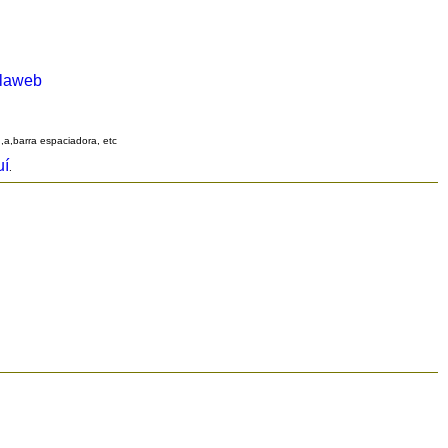
alaweb
q,a,barra espaciadora, etc
uí
.