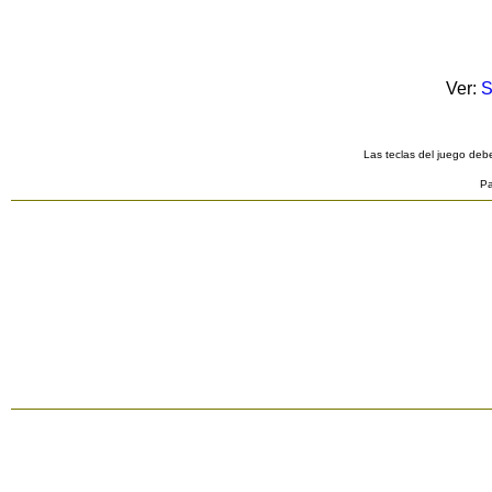
Ver:
S
Las teclas del juego debe
Pa