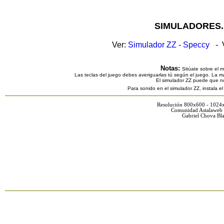
SIMULADORES.
Ver:
Simulador ZZ
-
Speccy
- V
Notas:
Sitúate sobre el 
Las teclas del juego debes averiguarlas tú según el juego. La ma
El simulador ZZ puede que n
Para sonido en el simulador ZZ, instala e
Resolución 800x600 - 1024
Comunidad Astalaweb 
Gabriel Chova Bla