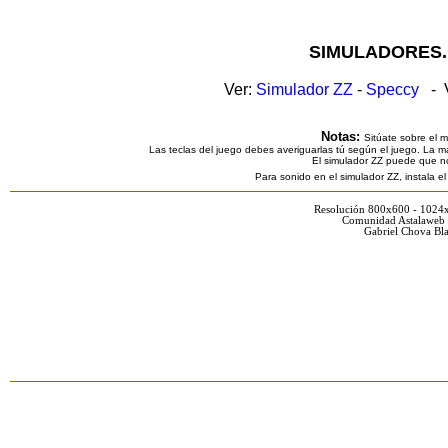
SIMULADORES.
Ver:
Simulador ZZ
-
Speccy
- V
Notas:
Sitúate sobre el 
Las teclas del juego debes averiguarlas tú según el juego. La ma
El simulador ZZ puede que n
Para sonido en el simulador ZZ, instala e
Resolución 800x600 - 1024
Comunidad Astalaweb 
Gabriel Chova Bla