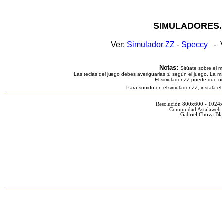
SIMULADORES.
Ver:
Simulador ZZ
-
Speccy
- V
Notas:
Sitúate sobre el 
Las teclas del juego debes averiguarlas tú según el juego. La ma
El simulador ZZ puede que n
Para sonido en el simulador ZZ, instala e
Resolución 800x600 - 1024
Comunidad Astalaweb 
Gabriel Chova Bla