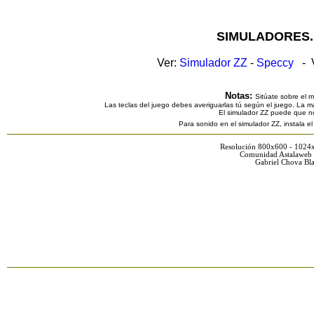
SIMULADORES.
Ver:
Simulador ZZ
-
Speccy
- V
Notas:
Sitúate sobre el 
Las teclas del juego debes averiguarlas tú según el juego. La ma
El simulador ZZ puede que n
Para sonido en el simulador ZZ, instala e
Resolución 800x600 - 1024
Comunidad Astalaweb 
Gabriel Chova Bla