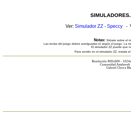
SIMULADORES.
Ver:
Simulador ZZ
-
Speccy
- V
Notas:
Sitúate sobre el 
Las teclas del juego debes averiguarlas tú según el juego. La ma
El simulador ZZ puede que n
Para sonido en el simulador ZZ, instala e
Resolución 800x600 - 1024
Comunidad Astalaweb 
Gabriel Chova Bla