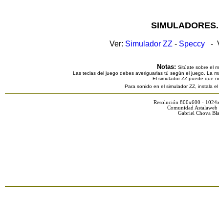
SIMULADORES.
Ver:
Simulador ZZ
-
Speccy
- V
Notas:
Sitúate sobre el 
Las teclas del juego debes averiguarlas tú según el juego. La ma
El simulador ZZ puede que n
Para sonido en el simulador ZZ, instala e
Resolución 800x600 - 1024
Comunidad Astalaweb 
Gabriel Chova Bla