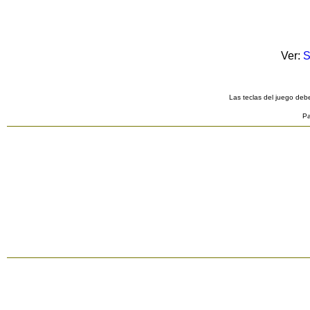
Ver:
S
Las teclas del juego debe
Pa