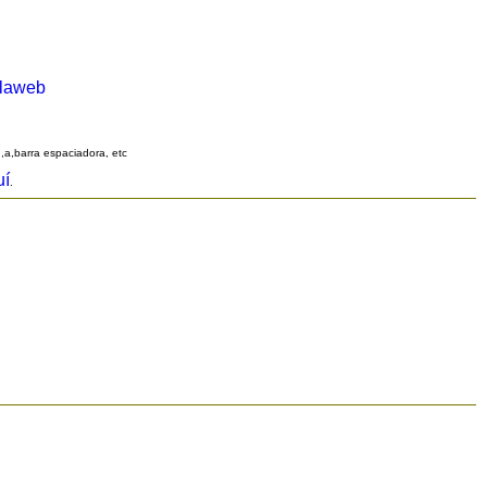
alaweb
q,a,barra espaciadora, etc
uí
.