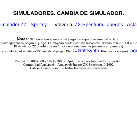
SIMULADORES. CAMBIA DE SIMULADOR.
imulador ZZ
-
Speccy
- Volver a:
ZX Spectrum
-
Juegos
-
Ast
Notas:
Sitúate sobre el marco del juego para que funcionen el teclado.
s averiguarlas tú según el juego. La mayoría suele usar: las teclas con flechas, 5,6,7,8,1,0,o,p,
El simulador ZZ puede que no funcione correctamente (estamos en pruebas)
SoftSynth
aq
ra sonido en el simulador ZZ, instala el plugin JSyn de
. Puedes descargarlo
Resolución 800x600 - 1024x768 - Optimizada para Internet Explorer 4+
Comunidad Astalaweb - Astalaweb Juegos ZX Spectrum © 2002
Gabriel Chova Blasco - Todos los derechos reservados