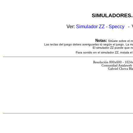
SIMULADORES.
Ver:
Simulador ZZ
-
Speccy
- V
Notas:
Sitúate sobre el 
Las teclas del juego debes averiguarlas tú según el juego. La ma
El simulador ZZ puede que n
Para sonido en el simulador ZZ, instala e
Resolución 800x600 - 1024
Comunidad Astalaweb 
Gabriel Chova Bla