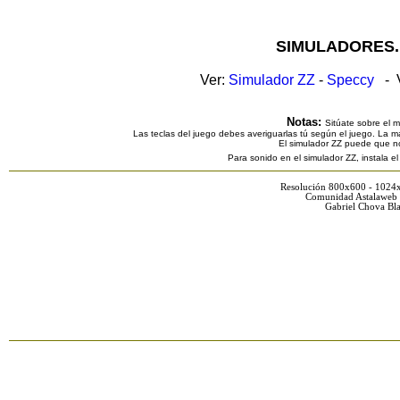
SIMULADORES.
Ver:
Simulador ZZ
-
Speccy
- V
Notas:
Sitúate sobre el 
Las teclas del juego debes averiguarlas tú según el juego. La ma
El simulador ZZ puede que n
Para sonido en el simulador ZZ, instala e
Resolución 800x600 - 1024
Comunidad Astalaweb 
Gabriel Chova Bla