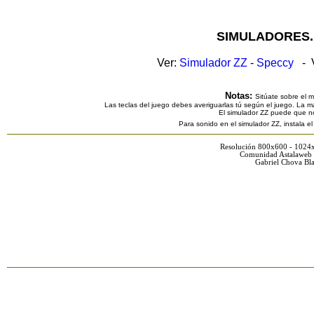
SIMULADORES.
Ver:
Simulador ZZ
-
Speccy
- V
Notas:
Sitúate sobre el 
Las teclas del juego debes averiguarlas tú según el juego. La ma
El simulador ZZ puede que n
Para sonido en el simulador ZZ, instala e
Resolución 800x600 - 1024
Comunidad Astalaweb 
Gabriel Chova Bla