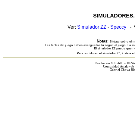
SIMULADORES.
Ver:
Simulador ZZ
-
Speccy
- V
Notas:
Sitúate sobre el 
Las teclas del juego debes averiguarlas tú según el juego. La ma
El simulador ZZ puede que n
Para sonido en el simulador ZZ, instala e
Resolución 800x600 - 1024
Comunidad Astalaweb 
Gabriel Chova Bla