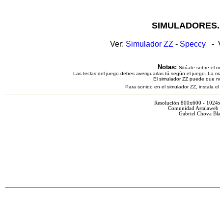
SIMULADORES.
Ver:
Simulador ZZ
-
Speccy
- V
Notas:
Sitúate sobre el 
Las teclas del juego debes averiguarlas tú según el juego. La ma
El simulador ZZ puede que n
Para sonido en el simulador ZZ, instala e
Resolución 800x600 - 1024
Comunidad Astalaweb 
Gabriel Chova Bla