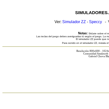
SIMULADORES.
Ver:
Simulador ZZ
-
Speccy
- V
Notas:
Sitúate sobre el 
Las teclas del juego debes averiguarlas tú según el juego. La ma
El simulador ZZ puede que n
Para sonido en el simulador ZZ, instala e
Resolución 800x600 - 1024
Comunidad Astalaweb 
Gabriel Chova Bla