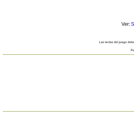
Ver:
S
Las teclas del juego debe
Pa