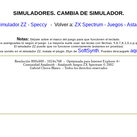
SIMULADORES. CAMBIA DE SIMULADOR.
imulador ZZ
-
Speccy
- Volver a:
ZX Spectrum
-
Juegos
-
Ast
Notas:
Sitúate sobre el marco del juego para que funcionen el teclado.
s averiguarlas tú según el juego. La mayoría suele usar: las teclas con flechas, 5,6,7,8,1,0,o,p,
El simulador ZZ puede que no funcione correctamente (estamos en pruebas)
SoftSynth
aq
ra sonido en el simulador ZZ, instala el plugin JSyn de
. Puedes descargarlo
Resolución 800x600 - 1024x768 - Optimizada para Internet Explorer 4+
Comunidad Astalaweb - Astalaweb Juegos ZX Spectrum © 2002
Gabriel Chova Blasco - Todos los derechos reservados