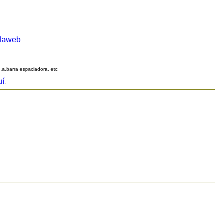
alaweb
q,a,barra espaciadora, etc
uí
.