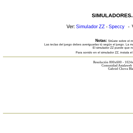
SIMULADORES.
Ver:
Simulador ZZ
-
Speccy
- V
Notas:
Sitúate sobre el 
Las teclas del juego debes averiguarlas tú según el juego. La ma
El simulador ZZ puede que n
Para sonido en el simulador ZZ, instala e
Resolución 800x600 - 1024
Comunidad Astalaweb 
Gabriel Chova Bla