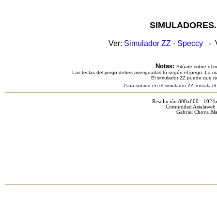
SIMULADORES.
Ver:
Simulador ZZ
-
Speccy
- V
Notas:
Sitúate sobre el 
Las teclas del juego debes averiguarlas tú según el juego. La ma
El simulador ZZ puede que n
Para sonido en el simulador ZZ, instala e
Resolución 800x600 - 1024
Comunidad Astalaweb 
Gabriel Chova Bla