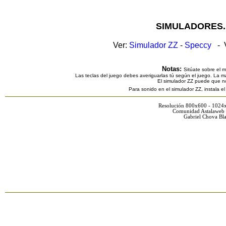
SIMULADORES.
Ver:
Simulador ZZ
-
Speccy
- V
Notas:
Sitúate sobre el 
Las teclas del juego debes averiguarlas tú según el juego. La ma
El simulador ZZ puede que n
Para sonido en el simulador ZZ, instala e
Resolución 800x600 - 1024
Comunidad Astalaweb 
Gabriel Chova Bla