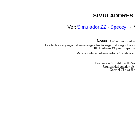
SIMULADORES.
Ver:
Simulador ZZ
-
Speccy
- V
Notas:
Sitúate sobre el 
Las teclas del juego debes averiguarlas tú según el juego. La ma
El simulador ZZ puede que n
Para sonido en el simulador ZZ, instala e
Resolución 800x600 - 1024
Comunidad Astalaweb 
Gabriel Chova Bla