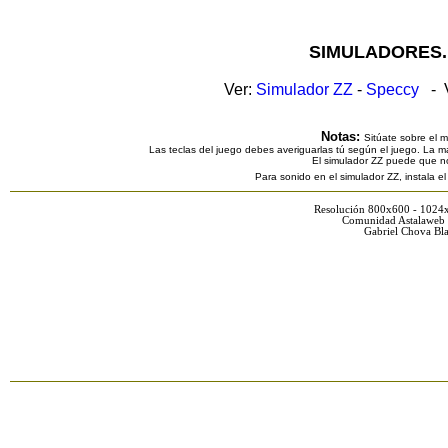
SIMULADORES.
Ver:
Simulador ZZ
-
Speccy
- V
Notas:
Sitúate sobre el 
Las teclas del juego debes averiguarlas tú según el juego. La ma
El simulador ZZ puede que n
Para sonido en el simulador ZZ, instala e
Resolución 800x600 - 1024
Comunidad Astalaweb 
Gabriel Chova Bla