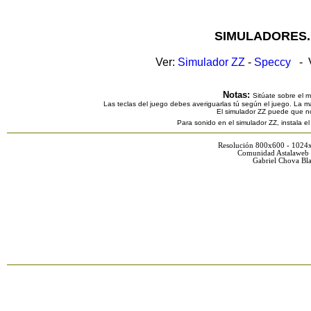
SIMULADORES.
Ver:
Simulador ZZ
-
Speccy
- V
Notas:
Sitúate sobre el 
Las teclas del juego debes averiguarlas tú según el juego. La ma
El simulador ZZ puede que n
Para sonido en el simulador ZZ, instala e
Resolución 800x600 - 1024
Comunidad Astalaweb 
Gabriel Chova Bla