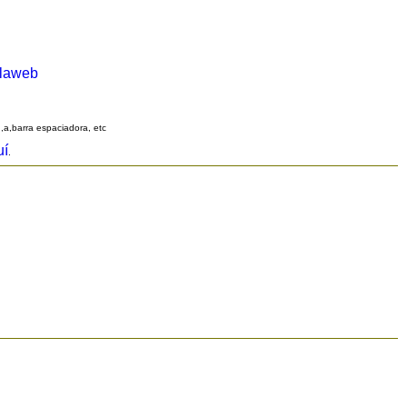
alaweb
q,a,barra espaciadora, etc
uí
.