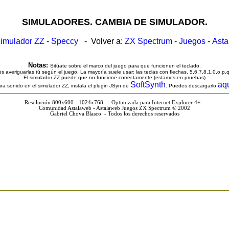
SIMULADORES. CAMBIA DE SIMULADOR.
imulador ZZ
-
Speccy
- Volver a:
ZX Spectrum
-
Juegos
-
Ast
Notas:
Sitúate sobre el marco del juego para que funcionen el teclado.
s averiguarlas tú según el juego. La mayoría suele usar: las teclas con flechas, 5,6,7,8,1,0,o,p,
El simulador ZZ puede que no funcione correctamente (estamos en pruebas)
SoftSynth
aq
ra sonido en el simulador ZZ, instala el plugin JSyn de
. Puedes descargarlo
Resolución 800x600 - 1024x768 - Optimizada para Internet Explorer 4+
Comunidad Astalaweb - Astalaweb Juegos ZX Spectrum © 2002
Gabriel Chova Blasco - Todos los derechos reservados