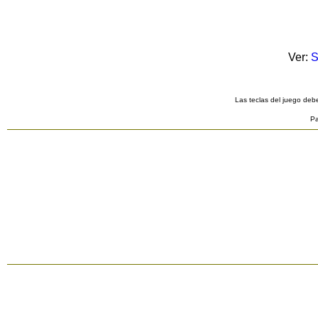
Ver:
S
Las teclas del juego debe
Pa