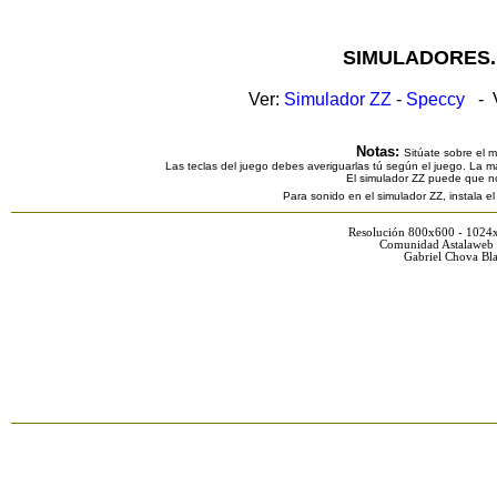
SIMULADORES.
Ver:
Simulador ZZ
-
Speccy
- V
Notas:
Sitúate sobre el 
Las teclas del juego debes averiguarlas tú según el juego. La ma
El simulador ZZ puede que n
Para sonido en el simulador ZZ, instala e
Resolución 800x600 - 1024
Comunidad Astalaweb 
Gabriel Chova Bla