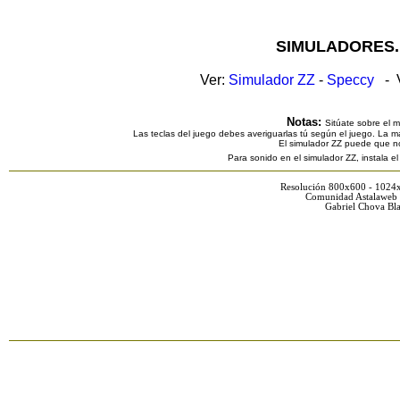
SIMULADORES.
Ver:
Simulador ZZ
-
Speccy
- V
Notas:
Sitúate sobre el 
Las teclas del juego debes averiguarlas tú según el juego. La ma
El simulador ZZ puede que n
Para sonido en el simulador ZZ, instala e
Resolución 800x600 - 1024
Comunidad Astalaweb 
Gabriel Chova Bla