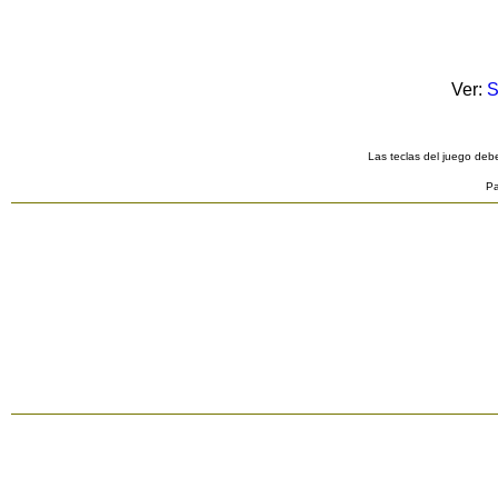
Ver:
S
Las teclas del juego debe
Pa