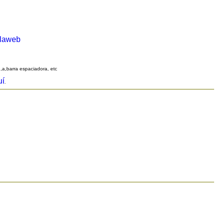
alaweb
q,a,barra espaciadora, etc
uí
.