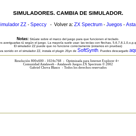
SIMULADORES. CAMBIA DE SIMULADOR.
imulador ZZ
-
Speccy
- Volver a:
ZX Spectrum
-
Juegos
-
Ast
Notas:
Sitúate sobre el marco del juego para que funcionen el teclado.
s averiguarlas tú según el juego. La mayoría suele usar: las teclas con flechas, 5,6,7,8,1,0,o,p,
El simulador ZZ puede que no funcione correctamente (estamos en pruebas)
SoftSynth
aq
ra sonido en el simulador ZZ, instala el plugin JSyn de
. Puedes descargarlo
Resolución 800x600 - 1024x768 - Optimizada para Internet Explorer 4+
Comunidad Astalaweb - Astalaweb Juegos ZX Spectrum © 2002
Gabriel Chova Blasco - Todos los derechos reservados