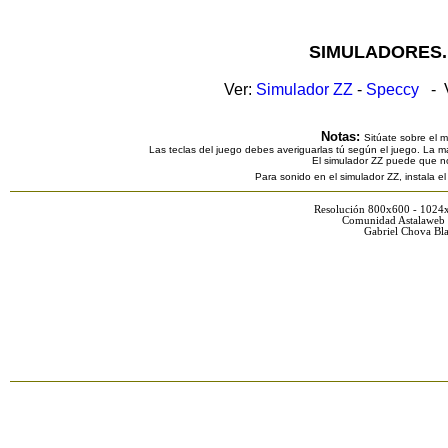
SIMULADORES.
Ver:
Simulador ZZ
-
Speccy
- V
Notas:
Sitúate sobre el 
Las teclas del juego debes averiguarlas tú según el juego. La ma
El simulador ZZ puede que n
Para sonido en el simulador ZZ, instala e
Resolución 800x600 - 1024
Comunidad Astalaweb 
Gabriel Chova Bla