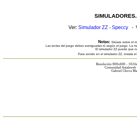
SIMULADORES.
Ver:
Simulador ZZ
-
Speccy
- V
Notas:
Sitúate sobre el 
Las teclas del juego debes averiguarlas tú según el juego. La ma
El simulador ZZ puede que n
Para sonido en el simulador ZZ, instala e
Resolución 800x600 - 1024
Comunidad Astalaweb 
Gabriel Chova Bla