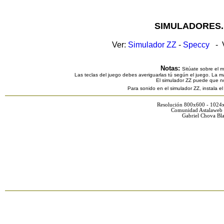
SIMULADORES.
Ver:
Simulador ZZ
-
Speccy
- V
Notas:
Sitúate sobre el 
Las teclas del juego debes averiguarlas tú según el juego. La ma
El simulador ZZ puede que n
Para sonido en el simulador ZZ, instala e
Resolución 800x600 - 1024
Comunidad Astalaweb 
Gabriel Chova Bla