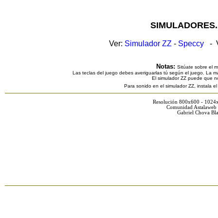
SIMULADORES.
Ver:
Simulador ZZ
-
Speccy
- V
Notas:
Sitúate sobre el 
Las teclas del juego debes averiguarlas tú según el juego. La ma
El simulador ZZ puede que n
Para sonido en el simulador ZZ, instala e
Resolución 800x600 - 1024
Comunidad Astalaweb 
Gabriel Chova Bla