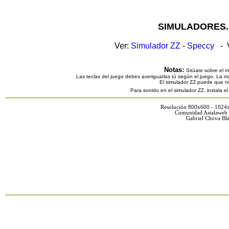
SIMULADORES.
Ver:
Simulador ZZ
-
Speccy
- V
Notas:
Sitúate sobre el 
Las teclas del juego debes averiguarlas tú según el juego. La ma
El simulador ZZ puede que n
Para sonido en el simulador ZZ, instala e
Resolución 800x600 - 1024
Comunidad Astalaweb 
Gabriel Chova Bla