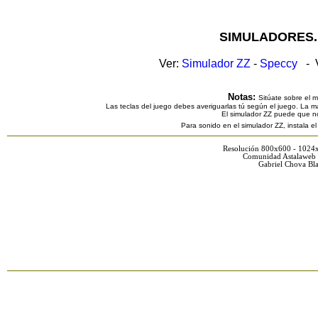
SIMULADORES.
Ver:
Simulador ZZ
-
Speccy
- V
Notas:
Sitúate sobre el 
Las teclas del juego debes averiguarlas tú según el juego. La ma
El simulador ZZ puede que n
Para sonido en el simulador ZZ, instala e
Resolución 800x600 - 1024
Comunidad Astalaweb 
Gabriel Chova Bla