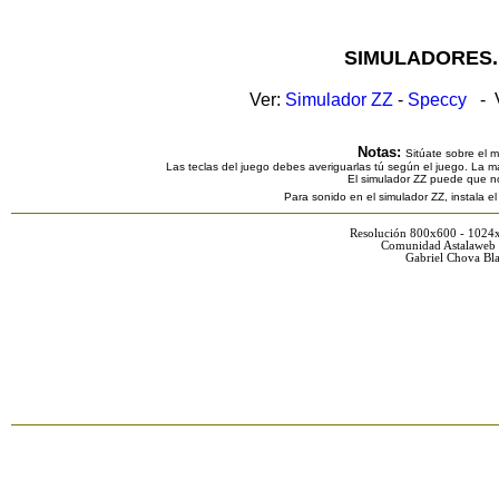
SIMULADORES.
Ver:
Simulador ZZ
-
Speccy
- V
Notas:
Sitúate sobre el 
Las teclas del juego debes averiguarlas tú según el juego. La ma
El simulador ZZ puede que n
Para sonido en el simulador ZZ, instala e
Resolución 800x600 - 1024
Comunidad Astalaweb 
Gabriel Chova Bla