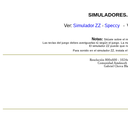
SIMULADORES.
Ver:
Simulador ZZ
-
Speccy
- V
Notas:
Sitúate sobre el 
Las teclas del juego debes averiguarlas tú según el juego. La ma
El simulador ZZ puede que n
Para sonido en el simulador ZZ, instala e
Resolución 800x600 - 1024
Comunidad Astalaweb 
Gabriel Chova Bla