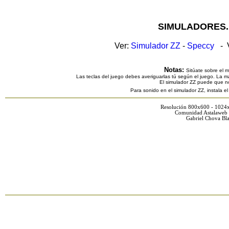
SIMULADORES.
Ver:
Simulador ZZ
-
Speccy
- V
Notas:
Sitúate sobre el 
Las teclas del juego debes averiguarlas tú según el juego. La ma
El simulador ZZ puede que n
Para sonido en el simulador ZZ, instala e
Resolución 800x600 - 1024
Comunidad Astalaweb 
Gabriel Chova Bla