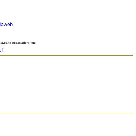
alaweb
q,a,barra espaciadora, etc
uí
.