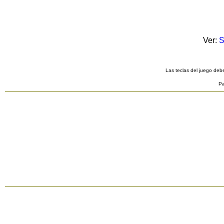
Ver:
S
Las teclas del juego debe
Pa