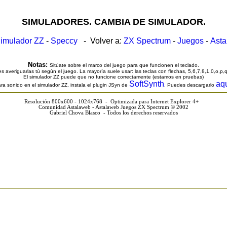
SIMULADORES. CAMBIA DE SIMULADOR.
imulador ZZ
-
Speccy
- Volver a:
ZX Spectrum
-
Juegos
-
Ast
Notas:
Sitúate sobre el marco del juego para que funcionen el teclado.
s averiguarlas tú según el juego. La mayoría suele usar: las teclas con flechas, 5,6,7,8,1,0,o,p,
El simulador ZZ puede que no funcione correctamente (estamos en pruebas)
SoftSynth
aq
ra sonido en el simulador ZZ, instala el plugin JSyn de
. Puedes descargarlo
Resolución 800x600 - 1024x768 - Optimizada para Internet Explorer 4+
Comunidad Astalaweb - Astalaweb Juegos ZX Spectrum © 2002
Gabriel Chova Blasco - Todos los derechos reservados