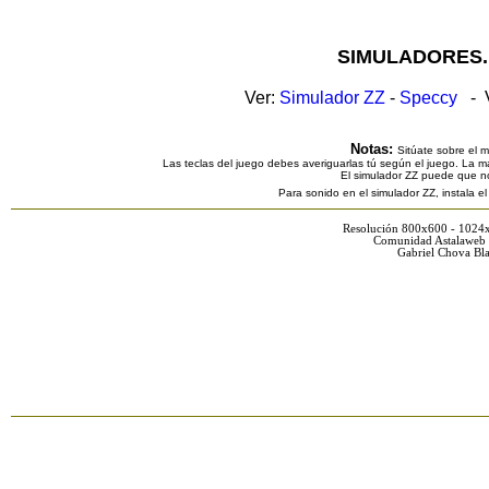
SIMULADORES.
Ver:
Simulador ZZ
-
Speccy
- V
Notas:
Sitúate sobre el 
Las teclas del juego debes averiguarlas tú según el juego. La ma
El simulador ZZ puede que n
Para sonido en el simulador ZZ, instala e
Resolución 800x600 - 1024
Comunidad Astalaweb 
Gabriel Chova Bla