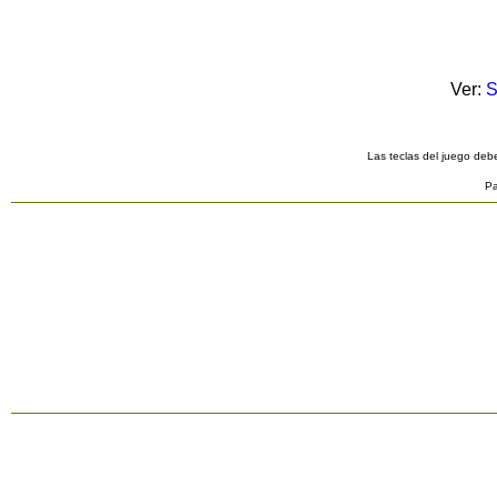
Ver:
S
Las teclas del juego debe
Pa