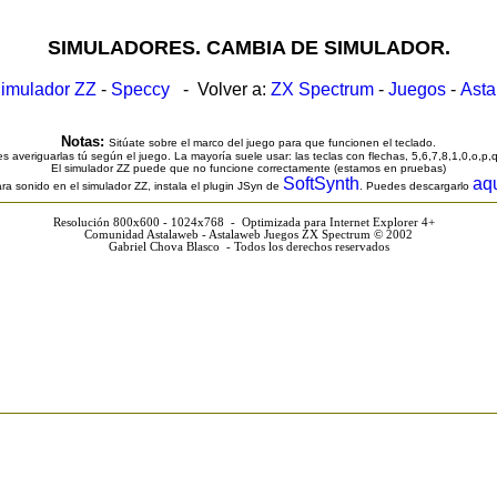
SIMULADORES. CAMBIA DE SIMULADOR.
imulador ZZ
-
Speccy
- Volver a:
ZX Spectrum
-
Juegos
-
Ast
Notas:
Sitúate sobre el marco del juego para que funcionen el teclado.
s averiguarlas tú según el juego. La mayoría suele usar: las teclas con flechas, 5,6,7,8,1,0,o,p,
El simulador ZZ puede que no funcione correctamente (estamos en pruebas)
SoftSynth
aq
ra sonido en el simulador ZZ, instala el plugin JSyn de
. Puedes descargarlo
Resolución 800x600 - 1024x768 - Optimizada para Internet Explorer 4+
Comunidad Astalaweb - Astalaweb Juegos ZX Spectrum © 2002
Gabriel Chova Blasco - Todos los derechos reservados