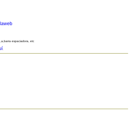
alaweb
q,a,barra espaciadora, etc
uí
.