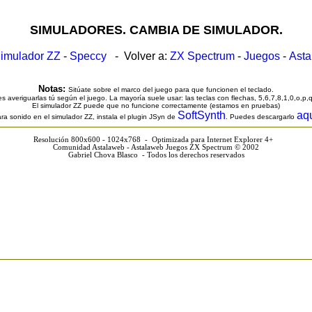
SIMULADORES. CAMBIA DE SIMULADOR.
imulador ZZ
-
Speccy
- Volver a:
ZX Spectrum
-
Juegos
-
Ast
Notas:
Sitúate sobre el marco del juego para que funcionen el teclado.
s averiguarlas tú según el juego. La mayoría suele usar: las teclas con flechas, 5,6,7,8,1,0,o,p,
El simulador ZZ puede que no funcione correctamente (estamos en pruebas)
SoftSynth
aq
ra sonido en el simulador ZZ, instala el plugin JSyn de
. Puedes descargarlo
Resolución 800x600 - 1024x768 - Optimizada para Internet Explorer 4+
Comunidad Astalaweb - Astalaweb Juegos ZX Spectrum © 2002
Gabriel Chova Blasco - Todos los derechos reservados