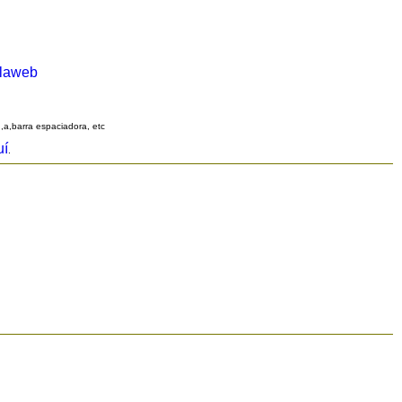
alaweb
q,a,barra espaciadora, etc
uí
.