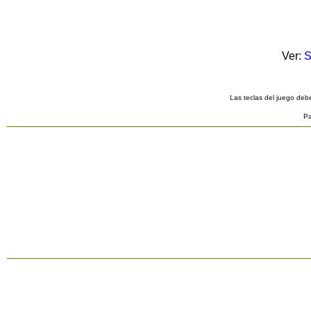
Ver:
S
Las teclas del juego debe
Pa