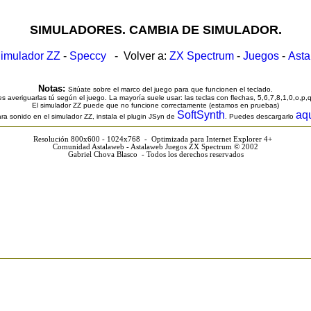
SIMULADORES. CAMBIA DE SIMULADOR.
imulador ZZ
-
Speccy
- Volver a:
ZX Spectrum
-
Juegos
-
Ast
Notas:
Sitúate sobre el marco del juego para que funcionen el teclado.
s averiguarlas tú según el juego. La mayoría suele usar: las teclas con flechas, 5,6,7,8,1,0,o,p,
El simulador ZZ puede que no funcione correctamente (estamos en pruebas)
SoftSynth
aq
ra sonido en el simulador ZZ, instala el plugin JSyn de
. Puedes descargarlo
Resolución 800x600 - 1024x768 - Optimizada para Internet Explorer 4+
Comunidad Astalaweb - Astalaweb Juegos ZX Spectrum © 2002
Gabriel Chova Blasco - Todos los derechos reservados