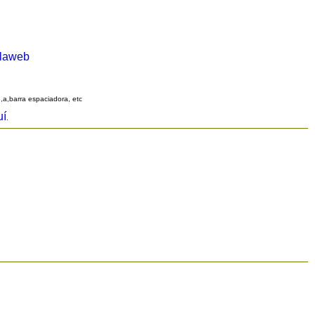
alaweb
q,a,barra espaciadora, etc
uí
.