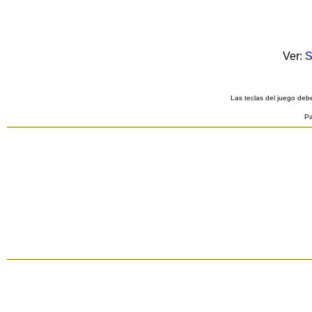
Ver:
S
Las teclas del juego debe
Pa