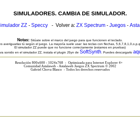
SIMULADORES. CAMBIA DE SIMULADOR.
imulador ZZ
-
Speccy
- Volver a:
ZX Spectrum
-
Juegos
-
Ast
Notas:
Sitúate sobre el marco del juego para que funcionen el teclado.
s averiguarlas tú según el juego. La mayoría suele usar: las teclas con flechas, 5,6,7,8,1,0,o,p,
El simulador ZZ puede que no funcione correctamente (estamos en pruebas)
SoftSynth
aq
ra sonido en el simulador ZZ, instala el plugin JSyn de
. Puedes descargarlo
Resolución 800x600 - 1024x768 - Optimizada para Internet Explorer 4+
Comunidad Astalaweb - Astalaweb Juegos ZX Spectrum © 2002
Gabriel Chova Blasco - Todos los derechos reservados