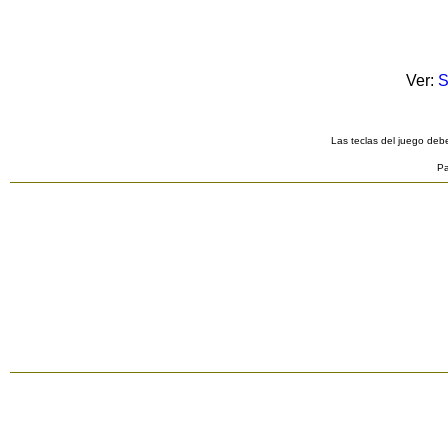
Ver:
S
Las teclas del juego debe
Pa