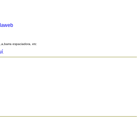
alaweb
q,a,barra espaciadora, etc
uí
.