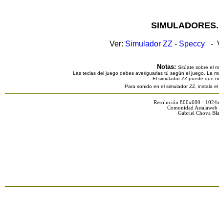
SIMULADORES.
Ver:
Simulador ZZ
-
Speccy
- V
Notas:
Sitúate sobre el 
Las teclas del juego debes averiguarlas tú según el juego. La ma
El simulador ZZ puede que n
Para sonido en el simulador ZZ, instala e
Resolución 800x600 - 1024
Comunidad Astalaweb 
Gabriel Chova Bla