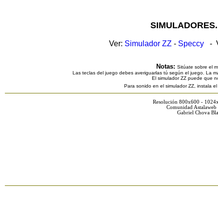
SIMULADORES.
Ver:
Simulador ZZ
-
Speccy
- V
Notas:
Sitúate sobre el 
Las teclas del juego debes averiguarlas tú según el juego. La ma
El simulador ZZ puede que n
Para sonido en el simulador ZZ, instala e
Resolución 800x600 - 1024
Comunidad Astalaweb 
Gabriel Chova Bla