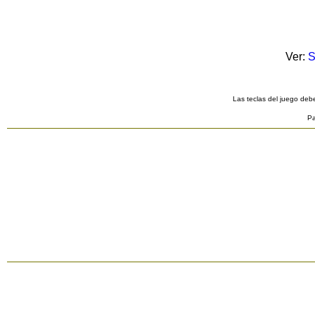
Ver:
S
Las teclas del juego debe
Pa