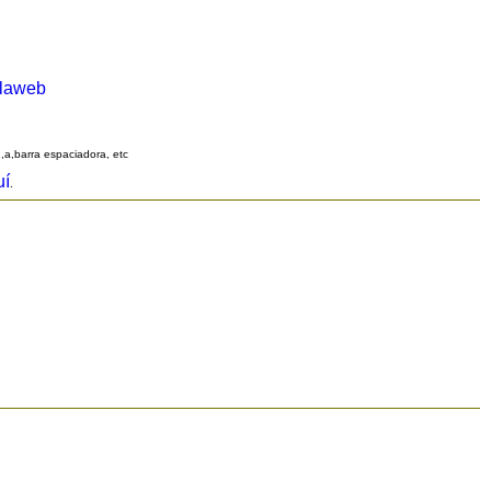
alaweb
q,a,barra espaciadora, etc
uí
.