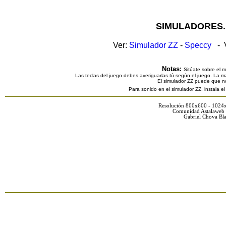
SIMULADORES.
Ver:
Simulador ZZ
-
Speccy
- V
Notas:
Sitúate sobre el 
Las teclas del juego debes averiguarlas tú según el juego. La ma
El simulador ZZ puede que n
Para sonido en el simulador ZZ, instala e
Resolución 800x600 - 1024
Comunidad Astalaweb 
Gabriel Chova Bla