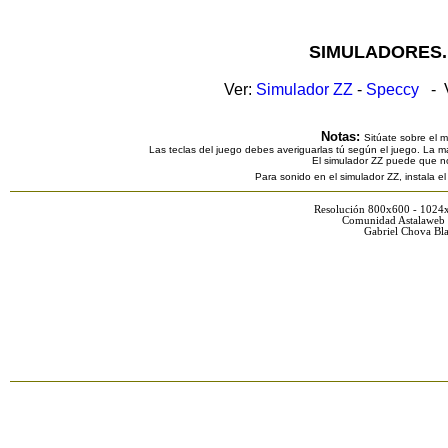
SIMULADORES.
Ver:
Simulador ZZ
-
Speccy
- V
Notas:
Sitúate sobre el 
Las teclas del juego debes averiguarlas tú según el juego. La ma
El simulador ZZ puede que n
Para sonido en el simulador ZZ, instala e
Resolución 800x600 - 1024
Comunidad Astalaweb 
Gabriel Chova Bla