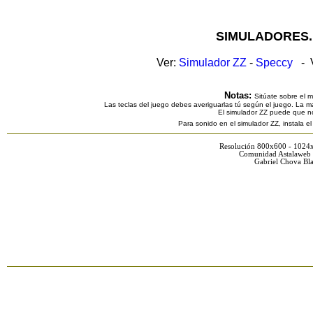
SIMULADORES.
Ver:
Simulador ZZ
-
Speccy
- V
Notas:
Sitúate sobre el 
Las teclas del juego debes averiguarlas tú según el juego. La ma
El simulador ZZ puede que n
Para sonido en el simulador ZZ, instala e
Resolución 800x600 - 1024
Comunidad Astalaweb 
Gabriel Chova Bla