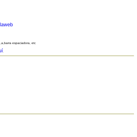
alaweb
q,a,barra espaciadora, etc
uí
.