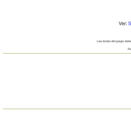
Ver:
S
Las teclas del juego debe
Pa