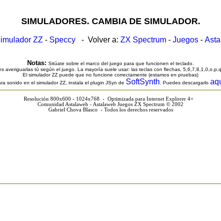
SIMULADORES. CAMBIA DE SIMULADOR.
imulador ZZ
-
Speccy
- Volver a:
ZX Spectrum
-
Juegos
-
Ast
Notas:
Sitúate sobre el marco del juego para que funcionen el teclado.
s averiguarlas tú según el juego. La mayoría suele usar: las teclas con flechas, 5,6,7,8,1,0,o,p,
El simulador ZZ puede que no funcione correctamente (estamos en pruebas)
SoftSynth
aq
ra sonido en el simulador ZZ, instala el plugin JSyn de
. Puedes descargarlo
Resolución 800x600 - 1024x768 - Optimizada para Internet Explorer 4+
Comunidad Astalaweb - Astalaweb Juegos ZX Spectrum © 2002
Gabriel Chova Blasco - Todos los derechos reservados